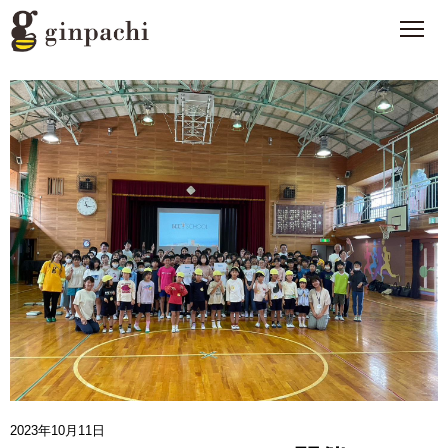
銀ぱちとは
>
オンラインストア【はちみつ類】
>
オンラインストア【お酒】
>
わたしたちの活動
>
スタッフブログ
>
メディア一覧
>
2023年10月11日