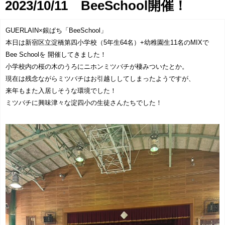
2023/10/11 BeeSchool開催！
協賛企業一覧
>
GUERLAIN×銀ぱち「BeeSchool」
お問い合わせ
>
本日は新宿区立淀橋第四小学校（5年生64名）+幼稚園生11名のMIXで
Bee Schoolを 開催してきました！
みつばち博士ふくちゃん
小学校内の桜の木のうろにニホンミツバチが棲みついたとか。
現在は残念ながらミツバチはお引越ししてしまったようですが、
来年もまた入居しそうな環境でした！
銀座ミツバチプロジェクト
ミツバチに興味津々な淀四小の生徒さんたちでした！
note