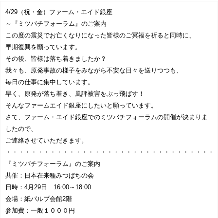
協賛企業一覧
>
4/29（祝・金）ファーム・エイド銀座
～『ミツバチフォーラム』のご案内
お問い合わせ
>
この度の震災でお亡くなりになった皆様のご冥福を祈ると同時に、
早期復興を願っています。
その後、皆様は落ち着きましたか？
みつばち博士ふくちゃん
我々も、原発事故の様子をみながら不安な日々を送りつつも、
毎日の仕事に集中しています。
銀座ミツバチプロジェクト
早く、原発が落ち着き、風評被害をぶっ飛ばす！
そんなファームエイド銀座にしたいと願っています。
note
さて、ファーム・エイド銀座でのミツバチフォーラムの開催が決まりま
したので、
ご連絡させていただきます。
・・・・・・・・・・・・・・・・・・・・・・・・・・・・・・・・・
『ミツバチフォーラム』のご案内
共催：日本在来種みつばちの会
日時：4月29日 16:00～18:00
会場：紙パルプ会館2階
参加費：一般１０００円