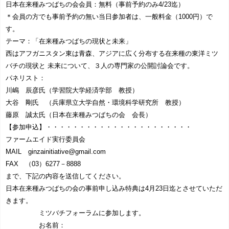
日本在来種みつばちの会会員：無料（事前予約のみ4/23迄）
＊会員の方でも事前予約の無い当日参加者は、一般料金（1000円）で
す。
テーマ：「在来種みつばちの現状と未来」
西はアフガニスタン東は青森、アジアに広く分布する在来種の東洋ミツ
バチの現状と 未来について、３人の専門家の公開討論会です。
パネリスト：
川嶋 辰彦氏（学習院大学経済学部 教授）
大谷 剛氏 （兵庫県立大学自然・環境科学研究所 教授）
藤原 誠太氏（日本在来種みつばちの会 会長）
【参加申込】・・・・・・・・・・・・・・・・・・・・・・
ファームエイド実行委員会
MAIL ginzainitiative@gmail.com
FAX （03）6277－8888
まで、下記の内容を送信してください。
日本在来種みつばちの会の事前申し込み特典は4月23日迄とさせていただ
きます。
ミツバチフォーラムに参加します。
お名前：