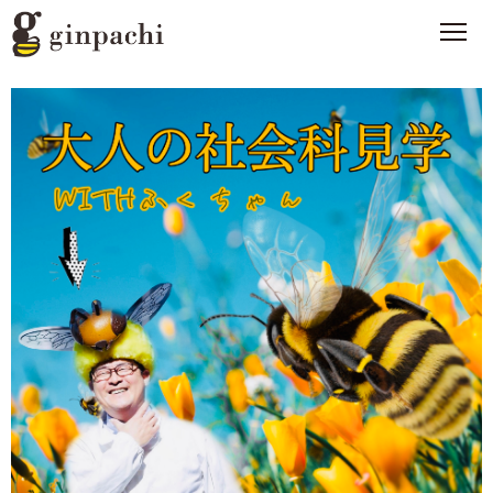
銀ぱちとは
>
オンラインストア【はちみつ類】
>
オンラインストア【お酒】
>
わたしたちの活動
>
スタッフブログ
>
メディア一覧
>