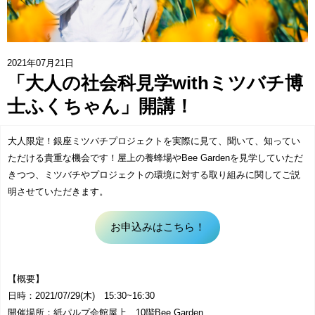
協賛企業一覧
>
お問い合わせ
>
2021年07月21日
「大人の社会科見学withミツバチ博
みつばち博士ふくちゃん
士ふくちゃん」開講！
銀座ミツバチプロジェクト
大人限定！銀座ミツバチプロジェクトを実際に見て、聞いて、知ってい
ただける貴重な機会です！屋上の養蜂場やBee Gardenを見学していただ
note
きつつ、ミツバチやプロジェクトの環境に対する取り組みに関してご説
明させていただきます。
お申込みはこちら！
【概要】
日時：2021/07/29(木) 15:30~16:30
開催場所：紙パルプ会館屋上、10階Bee Garden