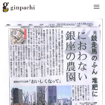
銀ぱちとは
>
オンラインストア【はちみつ類】
>
オンラインストア【お酒】
>
わたしたちの活動
>
スタッフブログ
>
メディア一覧
>