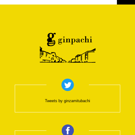
Tweets by ginzamitubachi