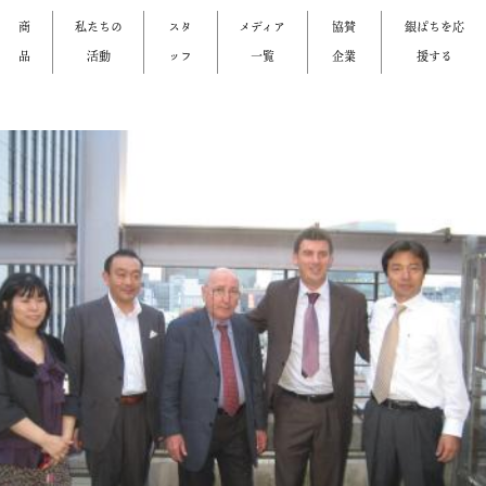
商
私たちの
スタ
メディア
協賛
銀ぱちを応
品
活動
ッフ
一覧
企業
援する