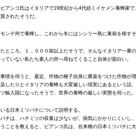
ビアンコ氏はイタリアで19世紀から4代続くイケメン養蜂家
受賞されたそうだ。
エモンテ州で養蜂し、これから冬にはシシリー島に巣箱を移す
ったところ、１，０００箱以上だそうで、そんなイタリア一番
飼っていない私たち素人の所へ尋ねてくること自体が面白い。
蜂事情を伺うと、最近、作物の種子自身に農薬をつけた作物が
汚染したりとイタリアの養蜂も大変厳しい現実にあるという話
ミツ輸入国になったそうで、世界の養蜂の厳しい実態を伺った
ている日本ミツバチについて説明する。
ツバチは、ハチミツの収量は少ないが、病気にかかりにくいし
合うことを教えると、ビアンコ氏は、在来種の日本ミツバチに