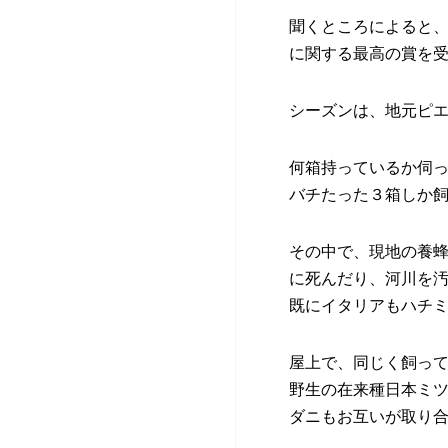
聞くところによると、
に関する最高の賞を
シーズンは、地元ピ
何箱持っているか伺
バチたった３箱しか
その中で、現地の養
に死んだり、河川を
既にイタリアもハチ
屋上で、同じく飼っ
野生の在来種日本ミ
ダニもお互いが取り