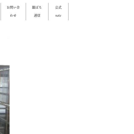
お問い合
銀ぱち
公式
わせ
通信
note
>
>
>
>
>
>