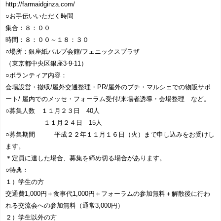
http://farmaidginza.com/
○お手伝いいただく時間
集合：８：００
時間：８：００～１８：３０
○場所：銀座紙パルプ会館/フェニックスプラザ
（東京都中央区銀座3-9-11）
○ボランティア内容：
会場設営・撤収/屋外交通整理・PR/屋外のプチ・マルシェでの物販サポ
ート/ 屋内でのメッセ・フォーラム受付/来場者誘導・会場整理 など。
○募集人数 １１月２３日 40人
１１月２４日 15人
○募集期間 平成２２年１１月１６日（火）まで申し込みをお受けし
ます。
＊定員に達した場合、募集を締め切る場合があります。
○特典：
１）学生の方
交通費1,000円＋食事代1,000円＋フォーラムの参加無料＋解散後に行わ
れる交流会への参加無料（通常3,000円）
２）学生以外の方