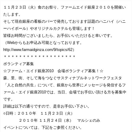
協賛企業一覧
>
１１月２３日（火）食のお祭り、ファームエイド銀座２０１０を開催い
たします。
お問い合わせ
>
そして現在銀座の看板のバーで発売しております話題のハニハイ（ハニ
ーハイボール）やオリジナルカクテルも登場します！
皆様お時間がございましたら、お手伝いいただけると幸いです。
みつばち博士ふくちゃん
（Webからもお申込み可能となっております。
http://www.farmaidginza.com/9/topics/62）
銀座ミツバチプロジェクト
＊＊＊＊＊＊＊＊＊＊＊＊＊＊＊＊＊＊＊
ボランティア募集
note
☆ファーム・エイド銀座2010 会場ボランティア募集！☆
森、里、街、そして海をつなぐサスティナブルネットワークフェスタ
「人と自然の共生」について、銀座から世界にメッセージを発信するフ
ァーム・エイド銀座2010では、当日、会場でお手伝い頂ける方を募集中
です。
詳細は以下の通りですので、是非お手伝い下さい。
○日時：２０１０年 １１月２３日（火）
２０１０年 １１月２４日（水） マルシェのみ
イベントについては、下記をご参照ください。