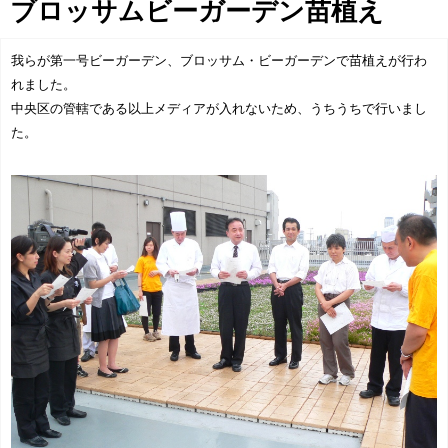
ブロッサムビーガーデン苗植え
協賛企業一覧
>
我らが第一号ビーガーデン、ブロッサム・ビーガーデンで苗植えが行わ
お問い合わせ
>
れました。
中央区の管轄である以上メディアが入れないため、うちうちで行いまし
みつばち博士ふくちゃん
た。
銀座ミツバチプロジェクト
note