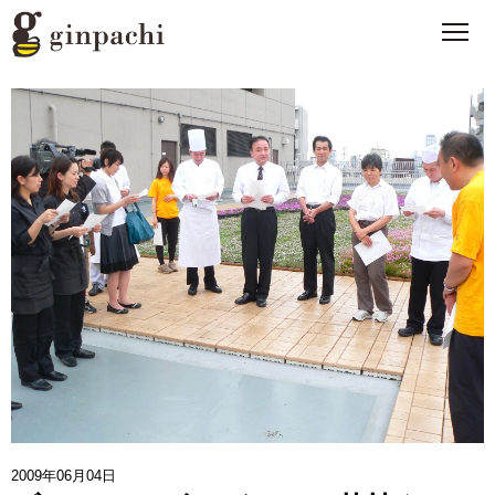
銀ぱちとは
>
オンラインストア【はちみつ類】
>
オンラインストア【お酒】
>
わたしたちの活動
>
スタッフブログ
>
メディア一覧
>
2009年06月04日