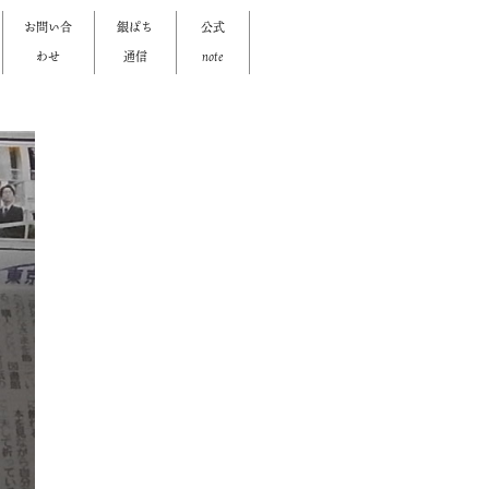
お問い合
銀ぱち
公式
わせ
通信
note
>
>
>
>
>
>