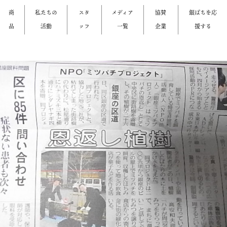
商
私たちの
スタ
メディア
協賛
銀ぱちを応
品
活動
ッフ
一覧
企業
援する