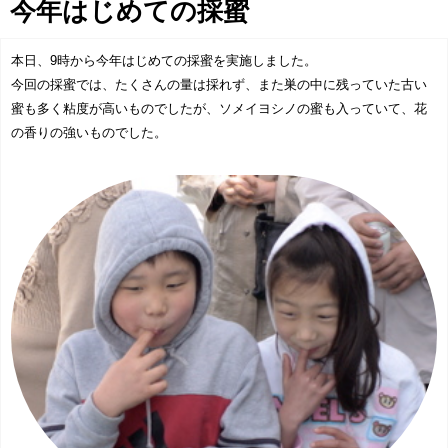
今年はじめての採蜜
協賛企業一覧
>
本日、9時から今年はじめての採蜜を実施しました。
お問い合わせ
>
今回の採蜜では、たくさんの量は採れず、また巣の中に残っていた古い
蜜も多く粘度が高いものでしたが、ソメイヨシノの蜜も入っていて、花
みつばち博士ふくちゃん
の香りの強いものでした。
銀座ミツバチプロジェクト
note