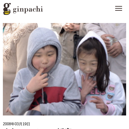
銀ぱちとは
>
オンラインストア【はちみつ類】
>
オンラインストア【お酒】
>
わたしたちの活動
>
スタッフブログ
>
メディア一覧
>
2008年03月19日