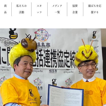
商
私たちの
スタ
メディア
協賛
銀ぱちを応
品
活動
ッフ
一覧
企業
援する