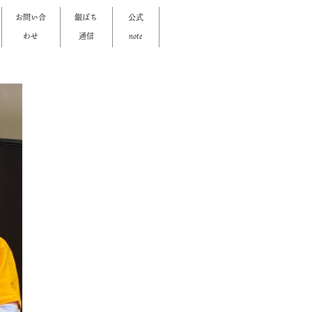
お問い合
銀ぱち
公式
わせ
通信
note
>
>
>
>
>
>