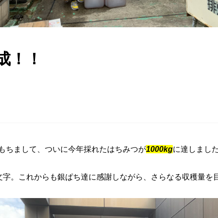
)達成！！
みつばち博士ふくちゃん
銀座ミツバチプロジェクト
note
をもちまして、ついに今年採れたはちみつが
1000kg
に達しまし
gの文字。これからも銀ぱち達に感謝しながら、さらなる収穫量を