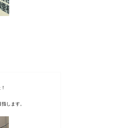
>
>
た！
目指します。