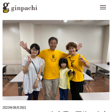
銀ぱちとは
>
オンラインストア【はちみつ類】
>
オンラインストア【お酒】
>
わたしたちの活動
>
スタッフブログ
>
メディア一覧
>
2023年08月28日