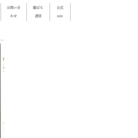
お問い合
銀ぱち
公式
わせ
通信
note
>
>
>
>
>
>