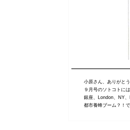
小原さん、ありがと
９月号のソトコトに
銀座、London、NY、
都市養蜂ブーム？！