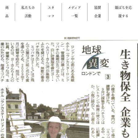
商
私たちの
スタ
メディア
協賛
銀ぱちを応
品
活動
ッフ
一覧
企業
援する