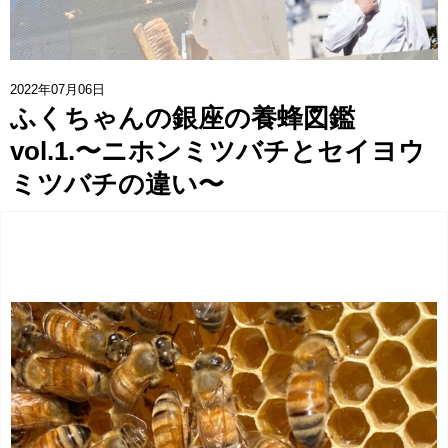
協賛企業一覧
>
お問い合わせ
>
2022年07月06日
ふくちゃんの銀座の養蜂図鑑
みつばち博士ふくちゃん
vol.1.〜ニホンミツバチとセイヨウ
ミツバチの違い〜
銀座ミツバチプロジェクト
note