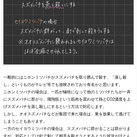
一般的にはニホンミツバチがスズメバチを取り囲んで殺す、「蒸し殺
し」というものがテレビ等でも放映されており有名かと思います。
ニホンミツバチの場合は、一匹が犠牲になって他のミツバチたちが一斉
にスズメバチに群がり、飛翔筋という筋肉を震わせて熱とCO2濃度を上
げスズメバチを蒸し殺しにするという方法で対応します。
しかし、オオスズメバチなどが集団で来た場合は、巣を放棄して逃げて
しまうこともあります。
一方のセイヨウミツバチの場合は、スズメバチに群がることは群がりま
すが、対応としては針で刺して相手を殺そうとするような状況がほとん