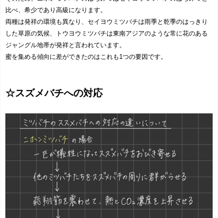
比べ、希少であり高級になります。
両種は発祥の環境も異なり、セイヨウミツバチは雨季と乾季のはっきり
した草原の気候、トウヨウミツバチは東南アジアのような常に花のある
ジャングル地帯が発祥と言われています。
蜜を集める傾向に差ができたのはこれも1つの要因です。
☆スズメバチへの対応