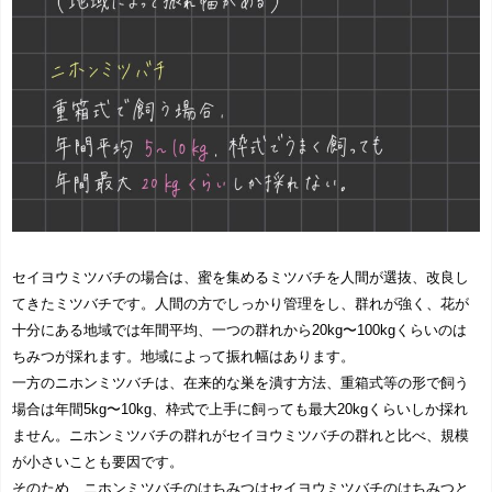
セイヨウミツバチの場合は、蜜を集めるミツバチを人間が選抜、改良し
てきたミツバチです。人間の方でしっかり管理をし、群れが強く、花が
十分にある地域では年間平均、一つの群れから20kg〜100kgくらいのは
ちみつが採れます。地域によって振れ幅はあります。
一方のニホンミツバチは、在来的な巣を潰す方法、重箱式等の形で飼う
場合は年間5kg〜10kg、枠式で上手に飼っても最大20kgくらいしか採れ
ません。ニホンミツバチの群れがセイヨウミツバチの群れと比べ、規模
が小さいことも要因です。
そのため、ニホンミツバチのはちみつはセイヨウミツバチのはちみつと