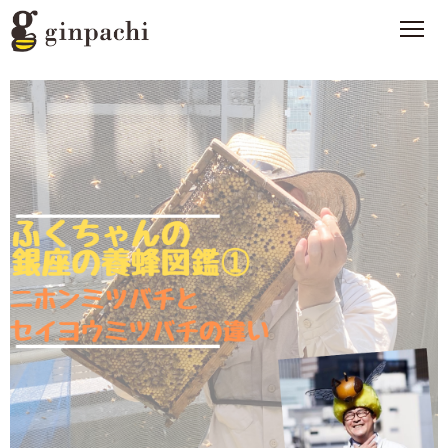
銀ぱちとは
>
オンラインストア【はちみつ類】
>
オンラインストア【お酒】
>
わたしたちの活動
>
スタッフブログ
>
メディア一覧
>