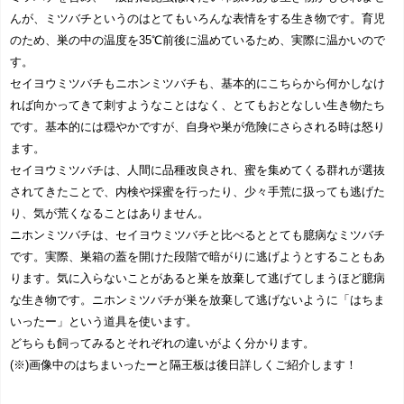
んが、ミツバチというのはとてもいろんな表情をする生き物です。育児
のため、巣の中の温度を35℃前後に温めているため、実際に温かいので
す。
セイヨウミツバチもニホンミツバチも、基本的にこちらから何かしなけ
れば向かってきて刺すようなことはなく、とてもおとなしい生き物たち
です。基本的には穏やかですが、自身や巣が危険にさらされる時は怒り
ます。
セイヨウミツバチは、人間に品種改良され、蜜を集めてくる群れが選抜
されてきたことで、内検や採蜜を行ったり、少々手荒に扱っても逃げた
り、気が荒くなることはありません。
ニホンミツバチは、セイヨウミツバチと比べるととても臆病なミツバチ
です。実際、巣箱の蓋を開けた段階で暗がりに逃げようとすることもあ
ります。気に入らないことがあると巣を放棄して逃げてしまうほど臆病
な生き物です。ニホンミツバチが巣を放棄して逃げないように「はちま
いったー」という道具を使います。
どちらも飼ってみるとそれぞれの違いがよく分かります。
(※)画像中のはちまいったーと隔王板は後日詳しくご紹介します！