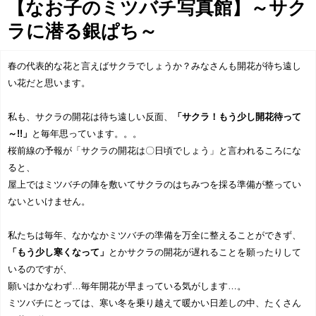
【なお子のミツバチ写真館】～サク
協賛企業一覧
>
ラに潜る銀ぱち～
お問い合わせ
>
春の代表的な花と言えばサクラでしょうか？みなさんも開花が待ち遠し
い花だと思います。
みつばち博士ふくちゃん
私も、サクラの開花は待ち遠しい反面、
「サクラ！もう少し開花待って
銀座ミツバチプロジェクト
～!!」
と毎年思っています。。。
桜前線の予報が「サクラの開花は〇日頃でしょう」と言われるころにな
ると、
note
屋上ではミツバチの陣を敷いてサクラのはちみつを採る準備が整ってい
ないといけません。
私たちは毎年、なかなかミツバチの準備を万全に整えることができず、
「もう少し寒くなって」
とかサクラの開花が遅れることを願ったりして
いるのですが、
願いはかなわず…毎年開花が早まっている気がします…。
ミツバチにとっては、寒い冬を乗り越えて暖かい日差しの中、たくさん