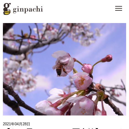
銀ぱちとは
>
オンラインストア【はちみつ類】
>
オンラインストア【お酒】
>
わたしたちの活動
>
スタッフブログ
>
メディア一覧
>
2021年04月28日