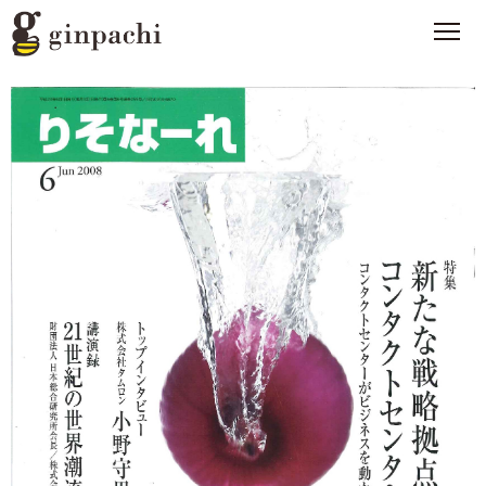
銀ぱちとは
>
オンラインストア【はちみつ類】
>
オンラインストア【お酒】
>
わたしたちの活動
>
スタッフブログ
>
メディア一覧
>