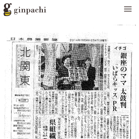
銀ぱちとは
>
オンラインストア【はちみつ類】
>
オンラインストア【お酒】
>
わたしたちの活動
>
スタッフブログ
>
メディア一覧
>