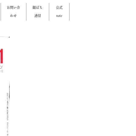
お問い合
銀ぱち
公式
わせ
通信
note
>
>
>
>
>
>