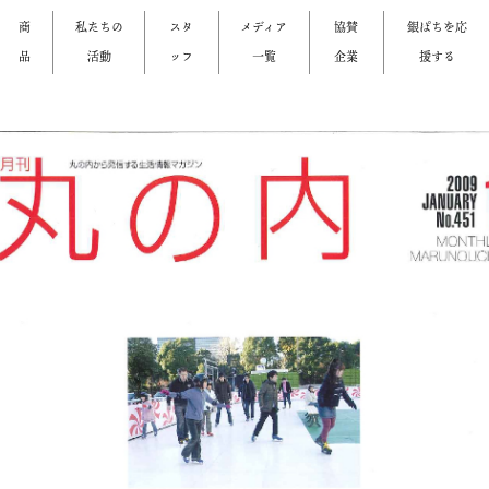
商
私たちの
スタ
メディア
協賛
銀ぱちを応
品
活動
ッフ
一覧
企業
援する