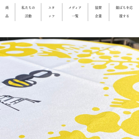
商
私たちの
スタ
メディア
協賛
銀ぱちを応
品
活動
ッフ
一覧
企業
援する