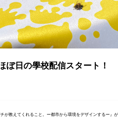
みつばち博士ふくちゃん
銀座ミツバチプロジェクト
/19 ほぼ日の學校配信スタート！
note
バチが教えてくれること。ー都市から環境をデザインするー』