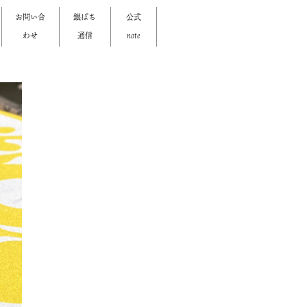
お問い合
銀ぱち
公式
わせ
通信
note
>
>
>
>
>
>