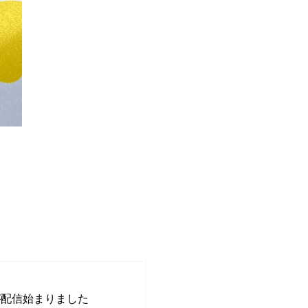
>
>
が配信始まりました