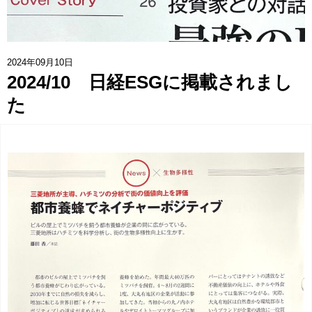
協賛企業一覧
>
お問い合わせ
>
2024年09月10日
2024/10 日経ESGに掲載されまし
みつばち博士ふくちゃん
た
銀座ミツバチプロジェクト
note