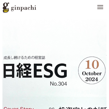
銀ぱちとは
>
オンラインストア【はちみつ類】
>
オンラインストア【お酒】
>
わたしたちの活動
>
スタッフブログ
>
メディア一覧
>