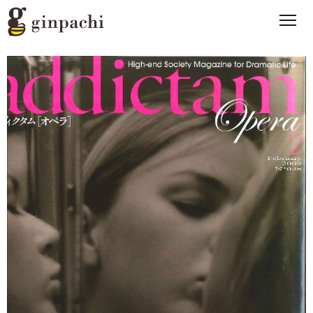
銀ぱちとは
>
オンラインストア【はちみつ類】
>
オンラインストア【お酒】
>
わたしたちの活動
>
スタッフブログ
>
メディア一覧
>