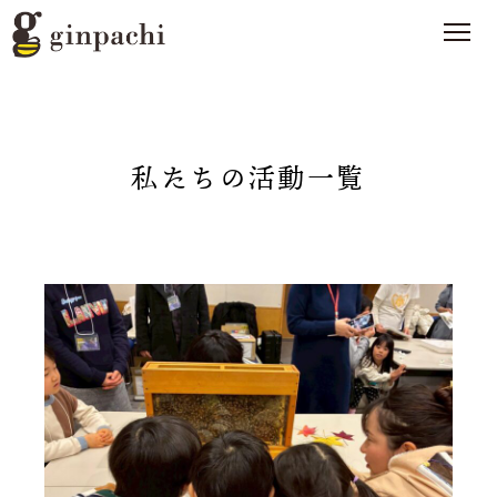
私たちの活動一覧
銀ぱちとは
>
オンラインストア【はちみつ類】
>
オンラインストア【お酒】
>
わたしたちの活動
>
スタッフブログ
>
メディア一覧
>