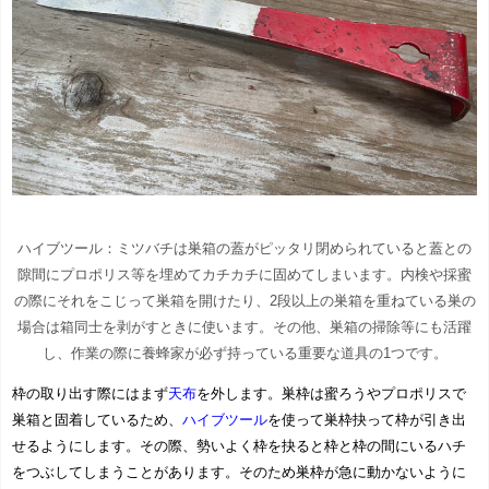
ハイブツール：ミツバチは巣箱の蓋がピッタリ閉められていると蓋との
隙間にプロポリス等を埋めてカチカチに固めてしまいます。内検や採蜜
の際にそれをこじって巣箱を開けたり、2段以上の巣箱を重ねている巣の
場合は箱同士を剥がすときに使います。その他、巣箱の掃除等にも活躍
し、作業の際に養蜂家が必ず持っている重要な道具の1つです。
枠の取り出す際にはまず
天布
を外します。巣枠は蜜ろうやプロポリスで
巣箱と固着しているため、
ハイブツール
を使って巣枠抉って枠が引き出
せるようにします。その際、勢いよく枠を抉ると枠と枠の間にいるハチ
をつぶしてしまうことがあります。そのため巣枠が急に動かないように