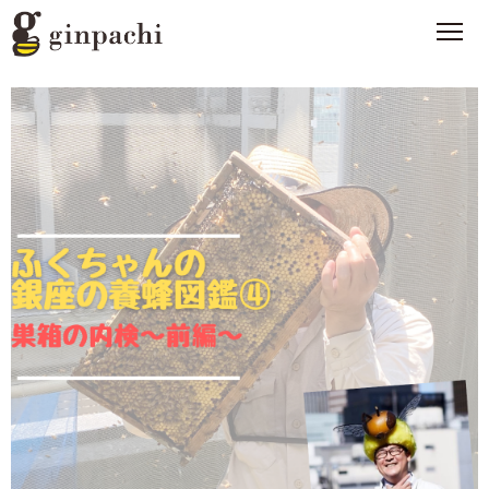
銀ぱちとは
>
オンラインストア【はちみつ類】
>
オンラインストア【お酒】
>
わたしたちの活動
>
スタッフブログ
>
メディア一覧
>