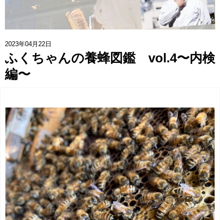
協賛企業一覧
>
お問い合わせ
>
2023年04月22日
ふくちゃんの養蜂図鑑 vol.4〜内検
みつばち博士ふくちゃん
編〜
銀座ミツバチプロジェクト
note