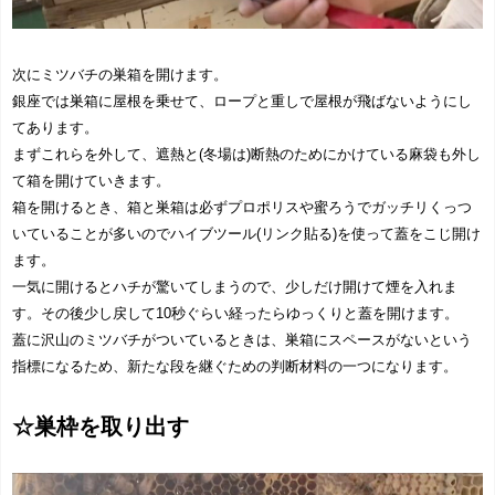
次にミツバチの巣箱を開けます。
銀座では巣箱に屋根を乗せて、ロープと重しで屋根が飛ばないようにし
てあります。
まずこれらを外して、遮熱と(冬場は)断熱のためにかけている麻袋も外し
て箱を開けていきます。
箱を開けるとき、箱と巣箱は必ずプロポリスや蜜ろうでガッチリくっつ
いていることが多いのでハイブツール(リンク貼る)を使って蓋をこじ開け
ます。
一気に開けるとハチが驚いてしまうので、少しだけ開けて煙を入れま
す。その後少し戻して10秒ぐらい経ったらゆっくりと蓋を開けます。
蓋に沢山のミツバチがついているときは、巣箱にスペースがないという
指標になるため、新たな段を継ぐための判断材料の一つになります。
☆巣枠を取り出す