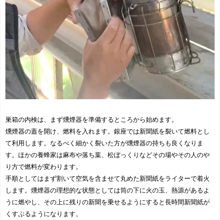
巣箱の内検は、まず燻煙器を準備するところから始めます。
燻煙器の蓋を開け、燃料を入れます。銀座では新聞紙を裂いて燃料とし
て利用します。なるべく細かく裂いた方が燻煙器の持ちも良くなりま
す。ほかの養蜂家は麻布や落ち葉、松ぼっくりなどその場やその人のや
り方で燃料が変わります。
手順としてはまず割いて空気を含ませて丸めた新聞紙をライターで着火
します。燻煙器の理想的な状態としては筒の下に火の玉、熱源があるよ
うに燃やし、その上に残りの新聞を乗せるようにすると長時間新聞紙が
くすぶるようになります。