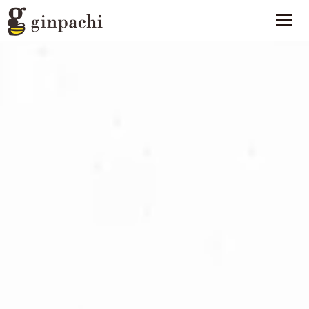
銀ぱちとは
>
オンラインストア【はちみつ類】
>
オンラインストア【お酒】
>
わたしたちの活動
>
スタッフブログ
>
メディア一覧
>